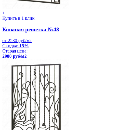
+
Купить в 1 клик
Кованая решетка №48
от 2530 руб/м2
Скидка:
15%
Старая цена:
2980 руб/м2